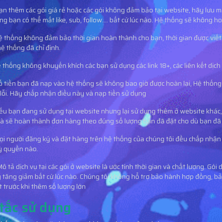
ạn thêm các gói giá rẻ hoặc các gói không đảm bảo tại website, hãy lưu 
g bạn có thể mất like, sub, follow.... bất cứ lúc nào. Hệ thống sẽ không ho
 thống không đảm bảo thời gian hoàn thành cho bạn, thời gian được viết t
ệ thống đã chỉ định.
 thống không khuyến khích các bạn sử dụng các link 18+, các liên kết dịch 
ố tiền bạn đã nạp vào hệ thống sẽ không bao giờ được hoàn lại, Hệ thống c
lỗi. Hãy chấp nhận điều này và nạp tiền sử dụng
ếu bạn đang sử dụng tại website nhưng lại sử dụng thêm ở website khác, 
à sẽ hoàn thành đơn hàng theo đúng số lượng bạn đã đặt cho dù bạn đã
i người đăng ký và đặt hàng trên hệ thống của chúng tôi đều chấp nhận
ỳ quyền nào.
ô tả dịch vụ tại các gói ở website là ước tính thời gian và chất lượng. Gói d
 tăng giảm bất cứ lúc nào. Chúng tôi không hổ trợ bảo hành hợp đồng, b
t trước khi thêm số lượng lớn
tắc sử dụng