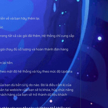
 tiền về và bạn hãy thêm lại.
úc.
rong tất cả các gói đã thêm, Hệ thống chỉ cung cấp
ù gói chạy đủ số lượng và hoàn thành đơn hàng
.
lại tiền.
ùy theo mật độ hệ thống và tùy theo mức độ Updata
a bạn dù bất cứ lý do nào. Đó là điều cấm kị của
oản tại webiste của bạn sẽ bị khóa, hủy chức năng
 Khách hàng của bạn sẽ trở thành dữ liệu khách