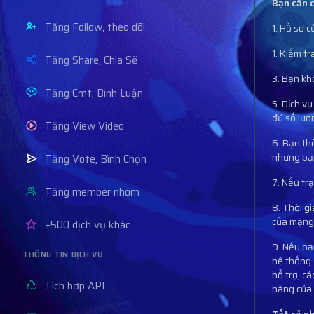
Bạn cần 
Tăng Follow, theo dõi
1. Hồ sơ 
1. Kiểm tr
Tăng Share, Chia Sẽ
3. Bạn kh
Tăng Cmt, Bình Luận
5. Dịch v
đủ số lượ
Tăng View Video
6. Bạn th
nhưng bạn 
Tăng Vote, Bình Chọn
7. Nếu tr
Tăng member nhóm
8. Thời g
của mạng 
+500 dịch vụ khác
9. Nếu bạ
THÔNG TIN DỊCH VỤ
hệ thống.
hổ trợ, c
Tích hợp API
hàng của 