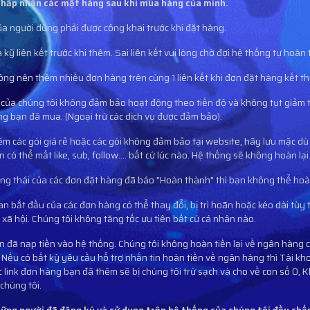
chấp nhận các mặt hàng sau khi mua hàng của mình.
của người dùng phải được công khai trước khi đặt hàng.
a kỹ liên kết trước khi thêm. Sai liên kết vui lòng chờ đợi hệ thống tự hoàn
ông nên thêm nhiều đơn hàng trên cùng 1 liên kết khi đơn đặt hàng kết th
ụ của chúng tôi không đảm bảo hoạt động theo tiến độ và không tụt giảm t
ng bạn đã mua. (Ngoại trừ các dịch vụ được đảm bảo).
êm các gói giá rẻ hoặc các gói không đảm bảo tại website, hãy lưu mặc d
có thể mất like, sub, follow.... bất cứ lúc nào. Hệ thống sẽ không hoàn lại
ạng thái của các đơn đặt hàng đã báo "Hoàn thành" thì bạn không thể hoàn 
ian bắt đầu của các đơn hàng có thể thay đổi, bị trì hoãn hoặc kéo dài t
xã hội. Chúng tôi không tăng tốc ưu tiên bất cứ cá nhân nào.
n đã nạp tiền vào hệ thống. Chúng tôi không hoàn tiền lại về ngân hàng củ
 Nếu có bất kỳ yêu cầu hổ trợ nhắn tin hoàn tiền về ngân hàng thì Tài kh
ác link đơn hàng bạn đã thêm sẽ bị chúng tôi trừ sạch và cho về con số 0,
chúng tôi.