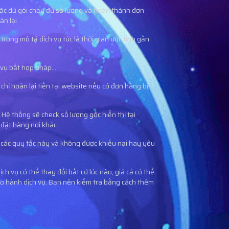
mặc dù gói chạy đủ số lượng và hoàn thành đơn
àn lại
rong mô tả dịch vụ tức là thời gian ước tính gần
vụ bất hợp pháp....
hỉ hoàn lại tiền tại website nếu có đơn hàng bị
Hệ thống sẽ check số lượng gốc hiển thị tại
 đặt hàng nơi khác
 các quy tắc này và không được khiếu nại hay yêu
ịch vụ có thể thay đổi bất cứ lúc nào, giá cả có thể
ảo hành dịch vụ. Bạn nên kiểm tra bằng cách thêm