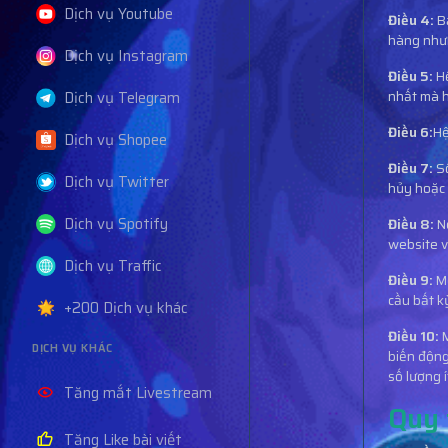
Dịch vụ Youtube
Điều 4:
B
hàng nhưn
Dịch vụ Instagram
Điều 5:
Hệ
Dịch vụ Telegram
nhất mà h
Điều 6:
Hệ
Dịch vụ Shopee
Điều 7:
S
Dịch vụ Twitter
hủy hoặc 
Dịch vụ Spotify
Điều 8:
N
website v
Dịch vụ Traffic
Điều 9:
Mọ
cầu bất k
+200 Dịch vụ khác
Điều 10:
M
DỊCH VỤ KHÁC
biến động
số lượng í
Tăng mắt Livestream
Quy 
Tăng Like bài viết