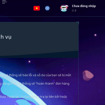
Chưa đăng nhập
0 ₫
ch vụ
y, hệ thống sẽ báo lỗi và số dư của bạn sẽ bị mất.
ng công khai, hệ thống sẽ "hoàn thành" đơn hàng
c hoàn lại. Vui lòng kiểm tra lại liên kết hoặc