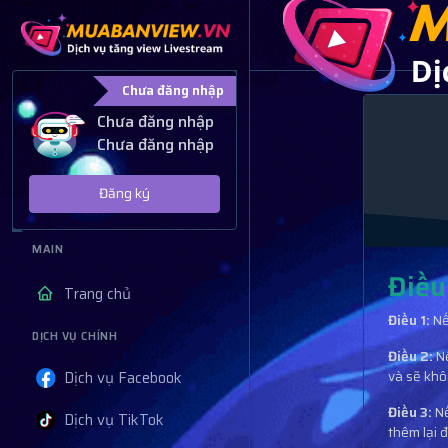
Chưa đăng nhập
Chưa đăng nhập
Chưa đăng nhập
Đăng ký
MAIN
Điều
Trang chủ
Điều 1:
Nế
DỊCH VỤ CHÍNH
Điều 2:
N
Dịch vụ Facebook
và sẽ khô
Điều 3:
Nế
Dịch vụ TikTok
thêm lại 