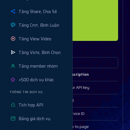
  "rate": "20000",

  "min": "10",

Tăng Share, Chia Sẽ
  "max": "1500",

  "refill": false,

  "cancel": true

Tăng Cmt, Bình Luận
  }

Tăng View Video
Tạo đơn hàng
Tăng Vote, Bình Chọn
Tăng member nhóm
Parameters
Description
+500 dịch vụ khác
key
Your API key
THÔNG TIN DỊCH VỤ
action
add
Tích hợp API
service
Service ID
Bảng giá dịch vụ
link
Link to page