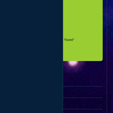
  "status": "Completed"

  },

  {

  "refill": 2,

  "status": "Rejected"

  },

  {

  "refill": 3,

  "status": {

      "error": "Refill not found"

    }

  }

Create cancel
Parameters
Description
key
Your API key
action
cancel