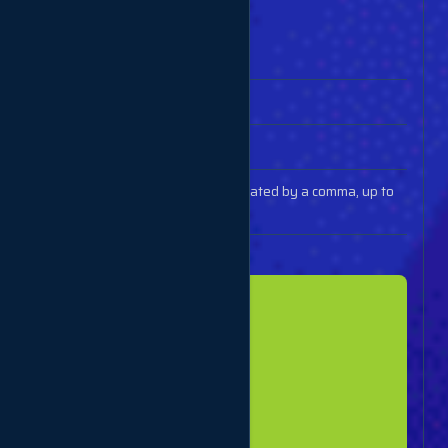
Create multiple refill
Parameters
Description
key
Your API key
action
refill
orders
Order IDs (separated by a comma, up to
100 IDs)
Example response
[

  {

    "order": 1,

    "refill": 1

  },

  {

    "order": 2,

    "refill": 2

  },
