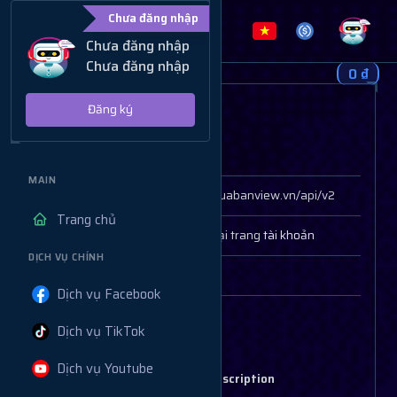
Chưa đăng nhập
Chưa đăng nhập
Chưa đăng nhập
0 ₫
API
Đăng ký
HTTP Method
POST
MAIN
API URL
https://muabanview.vn/api/v2
Trang chủ
API Key
Lấy key tại trang
tài khoản
DỊCH VỤ CHÍNH
Response format
JSON
Dịch vụ Facebook
Danh sách dịch vụ
Dịch vụ TikTok
Dịch vụ Youtube
Parameters
Description