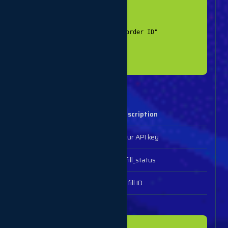
  {

  "order": 3,

  "refill": {

      "error": "Incorrect order ID"

    }

  }

Get refill status
Parameters
Description
key
Your API key
action
refill_status
refill
Refill ID
Example response