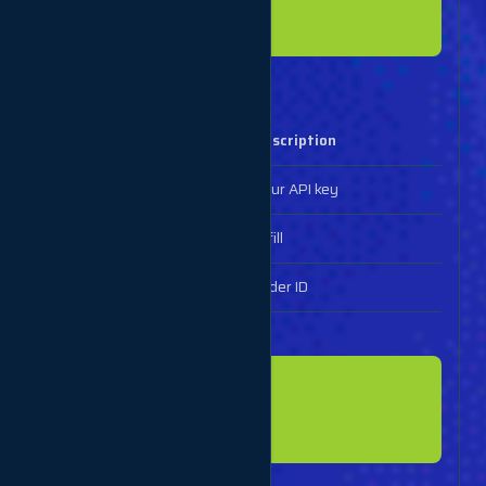
  }

Create refill
Parameters
Description
key
Your API key
action
refill
order
Order ID
Example response
{

  "refill": "1"
