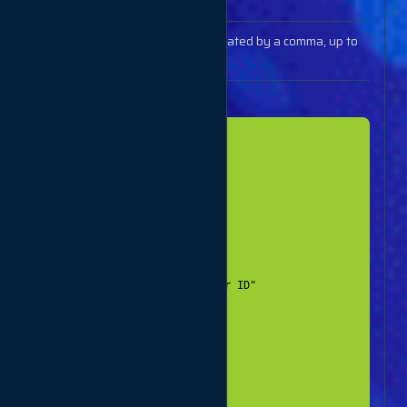
action
status
orders
Order IDs (separated by a comma, up to
100 IDs)
Example response
{

  "1": {

  "charge": "200",

  "start_count": "3572",

  "status": "Partial",

  "remains": "157",

  "currency": "USD"

  },

  "10": {

  "error": "Incorrect order ID"

  },

  "100": {

  "charge": "300",

  "start_count": "234",

  "status": "In progress",

  "remains": "10",

  "currency": "USD"
