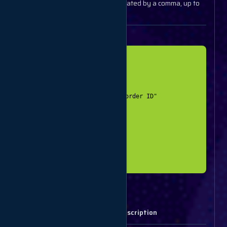
orders
Order IDs (separated by a comma, up to
100 IDs)
Example response
[

  {

  "order": 9,

  "cancel": {

      "error": "Incorrect order ID"

    }

  },

  {

    "order": 2,

    "cancel": 1

  }

User balance
Parameters
Description