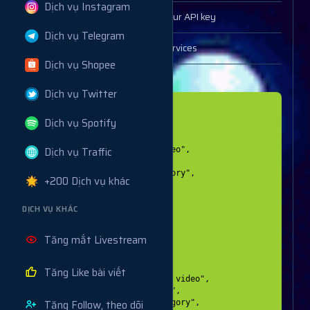
Dịch vụ Instagram
key
Your API key
Dịch vụ Telegram
action
services
Dịch vụ Shopee
Example response
Dịch vụ Twitter
[

Dịch vụ Spotify
  {

  "service": 1,

Dịch vụ Traffic
  "name": "TikTok view video",

  "type": "Default",

  "category": "First Category",

+200 Dịch vụ khác
  "rate": "500",

  "min": "50",

DỊCH VỤ KHÁC
  "max": "10000",

  "refill": true,

  "cancel": true

Tăng mắt Livestream
  },

  {

  "service": 2,

Tăng Like bài viết
  "name": "TikTok Comments video",

  "type": "Custom Comments",

Tăng Follow, theo dõi
  "category": "Second Category",
