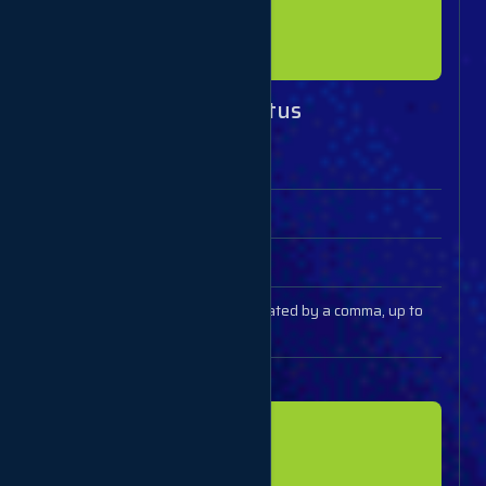
{

  "status": "Completed"

Get multiple refill status
Parameters
Description
key
Your API key
action
refill_status
refills
Refill IDs (separated by a comma, up to
100 IDs)
Example response
[

  {

  "refill": 1,
