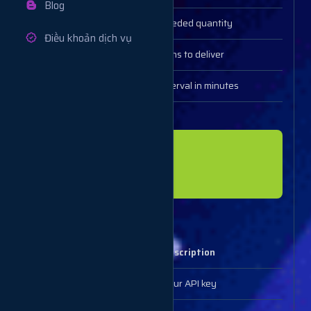
Blog
quantity
Needed quantity
Điều khoản dịch vụ
runs (optional)
Runs to deliver
interval (optional)
Interval in minutes
Example response
{

  "order": 123456

Trạng thái đơn
Parameters
Description
key
Your API key