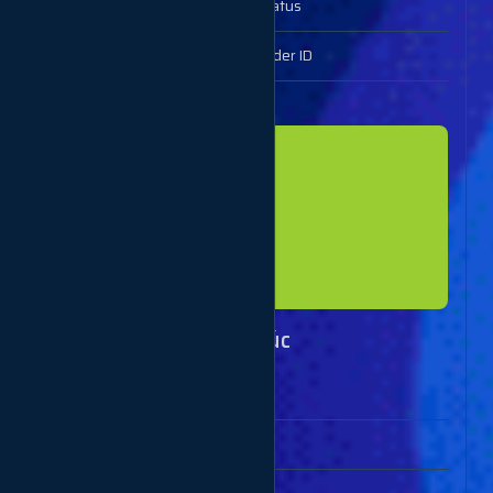
action
status
order
Order ID
Example response
{

  "charge": "500",

  "start_count": "3572",

  "status": "Partial",

  "remains": "157",

  "currency": "USD"

Lấy nhiều đơn cùng lúc
Parameters
Description
key
Your API key