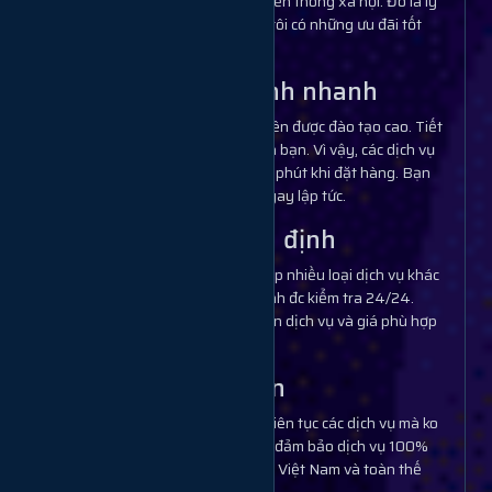
các nền tảng truyền thông xã hội. Đó là lý
do tại sao chúng tôi có những ưu đãi tốt
nhất.
Hoàn thành nhanh
Hệ thống nhân viên được đào tạo cao. Tiết
kiệm thời gian của bạn. Vì vậy, các dịch vụ
hoàn thành sau 1 phút khi đặt hàng. Bạn
sẽ có lợi nhuận ngay lập tức.
Dịch vụ ổn định
Chúng tôi cung cấp nhiều loại dịch vụ khác
nhau và độ ổn định đc kiểm tra 24/24.
Mbạn chỉ cần chọn dịch vụ và giá phù hợp
để sử dụng.
Tải đơn lớn
Bạn có thể thêm liên tục các dịch vụ mà ko
lắng. Chúng tôi là đảm bảo dịch vụ 100%
chất lượng cao tại Việt Nam và toàn thế
giới.