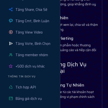
lượng, mang giá trị hoặc gây ấn tượng, giúp khẳng định uy
tín của bạn.
Tăng Share, Chia Sẽ
1.3. Tăng Tương Tác Tự Nhiên
Tăng Cmt, Bình Luận
Lượt save cao thường kéo theo lượt xem lại, chia sẻ và thậm
chí tương tác tự nhiên từ người dùng.
Tăng View Video
1.4. Hỗ Trợ Chiến Dịch Marketing
Tăng Vote, Bình Chọn
Đối với các chiến dịch quảng bá sản phẩm hoặc thương
hiệu, lượt lưu giúp tăng hiệu quả quảng cáo và tiếp cận đối
Tăng member nhóm
tượng tiềm năng.
2. Lợi Ích Khi Sử Dụng Dịch Vụ
+500 dịch vụ khác
Tăng Save TikTok Tại
Muabanview.vn
THÔNG TIN DỊCH VỤ
2.1. Save Thật, Tăng Trưởng Tự Nhiên
Tích hợp API
Muabanview.vn cung cấp lượt save từ các tài khoản hoạt
động thật, đảm bảo an toàn và không vi phạm chính sách
Bảng giá dịch vụ
của TikTok.