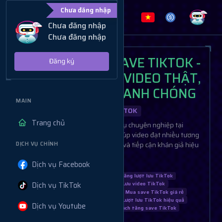
Chưa đăng nhập
Chưa đăng nhập
Chưa đăng nhập
DỊCH VỤ TĂNG SAVE TIKTOK -
Đăng ký
TĂNG LƯỢT LƯU VIDEO THẬT,
AN TOÀN VÀ NHANH CHÓNG
MAIN
DỊCH VỤ TIKTOK
Trang chủ
Tăng save TikTok với dịch vụ chuyên nghiệp tại
Muabanview.vn. Lượt lưu thật, giúp video đạt nhiều tương
tác, tăng khả năng lên xu hướng và tiếp cận khán giả hiệu
DỊCH VỤ CHÍNH
quả..
Dịch vụ Facebook
Dịch vụ tăng save TikTok
Tăng lượt lưu TikTok
Dịch vụ TikTok
Tăng save TikTok thật
Lưu video TikTok
Dịch vụ tăng save TikTok uy tín
Mua save TikTok giá rẻ
Tăng save TikTok nhanh chóng
Lượt lưu TikTok hiệu quả
Dịch vụ Youtube
Tăng save TikTok an toàn
Cách tăng save TikTok