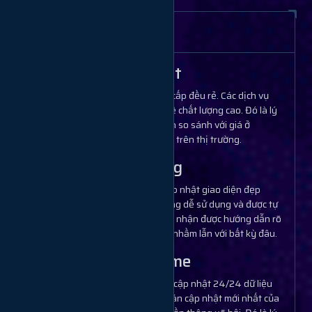
Thông tin tính năng
Giá rẻ nhất
Các dịch vụ cung cấp đều rẻ. Các dịch vụ
được lọc theo tỷ lệ chất lượng cao. Đó là lý
do bạn không nên so sánh với giá ở
website nào khác trên thị trường.
Dễ sử dụng
Chúng tôi luôn cập nhật giao diện đẹp
nhất. Các tính năng dễ sử dụng và được tự
động hóa. Bạn sẽ nhận được hướng dẫn rõ
ràng và không bị nhầm lẫn với bất kỳ đâu.
Updata time
Hệ thống liên tục cập nhật 24/24 dữ liệu
theo các thuật toán cập nhật mới nhất của