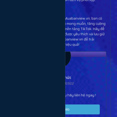
Kết Luận
Với
dịch vụ tăng save TikTok
tại Muabanview.vn, bạn có
thể nhanh chóng đạt được lượt lưu mong muốn, tăng cường
tương tác và xây dựng uy tín trên nền tảng TikTok. Hãy để
video của bạn trở thành nội dung được yêu thích và lưu giữ
nhiều nhất – liên hệ ngay với Muabanview.vn để trải
nghiệm dịch vụ chất lượng cao và hiệu quả!
Lê Công Thức
SĐT: 0932566922
Bạn đang cần tư vấn dịch vụ hãy liên hệ ngay !
Nhắn tin Zalo