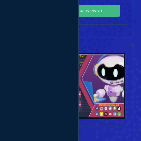
Cộng đồng Zalo Muabanview.vn
Danh Mục Bài Viết