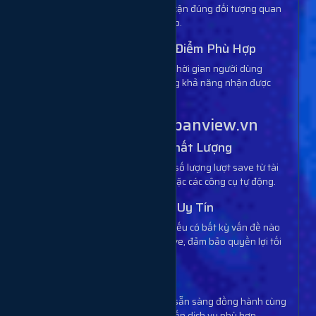
Hashtag phù hợp giúp video tiếp cận đúng đối tượng quan
tâm, từ đó tăng khả năng lưu video.
4.4. Đăng Video Vào Thời Điểm Phù Hợp
Khung giờ từ 19h - 22h thường là thời gian người dùng
TikTok hoạt động nhiều nhất, tăng khả năng nhận được
lượt save.
5. Cam Kết Từ Muabanview.vn
5.1. Lượt Save Đảm Bảo Chất Lượng
Chúng tôi cam kết cung cấp đúng số lượng lượt save từ tài
khoản thật, không sử dụng bot hoặc các công cụ tự động.
5.2. Chính Sách Bảo Hành Uy Tín
Muabanview.vn sẵn sàng hỗ trợ nếu có bất kỳ vấn đề nào
phát sinh trong quá trình tăng save, đảm bảo quyền lợi tối
đa cho khách hàng.
5.3. Hỗ Trợ Tận Tình
Đội ngũ hỗ trợ của chúng tôi luôn sẵn sàng đồng hành cùng
bạn, giải đáp mọi thắc mắc và tư vấn dịch vụ phù hợp.