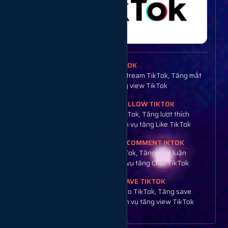
TĂNG MẮT LIVESTREAM TIKTOK
Tăng Mắt TikTok, Tăng view livestream TikTok, Tăng mắt
Live TikTok Việt Nam, Dịch vụ tăng view TikTok
TĂNG LIKE TIKTOK + TĂNG FOLLOW TIKTOK
Tăng Like TikTok, Tăng Follow TikTok, Tăng lượt thích
TikTok, Tăng theo dõi TikTok, Dịch vụ tăng Like TikTok
TĂNG SHARE TIKTOK + TĂNG COMMENT IKTOK
Tăng share TikTok, Tăng cmt TikTok, Tăng bình luận
TikTok, Tăng chia sẽ TikTok, Dịch vụ tăng CMT TikTok
TĂNG VIEW TIKTOK + TĂNG SAVE TIKTOK
Tăng view TikTok, Tăng view video TikTok, Tăng save
TikTok, Tăng lượt xem TikTok, Dịch vụ tăng view TikTok