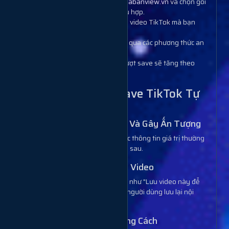
Bước 1:
Truy cập website
Muabanview.vn
và chọn gói
dịch vụ tăng save TikTok phù hợp.
Bước 2:
Cung cấp đường dẫn video TikTok mà bạn
muốn tăng lượt lưu.
Bước 3:
Hoàn tất thanh toán qua các phương thức an
toàn.
Bước 4:
Theo dõi kết quả – lượt save sẽ tăng theo
đúng cam kết.
4. Bí Quyết Tăng Save TikTok Tự
Nhiên
4.1. Tạo Nội Dung Hữu Ích Và Gây Ấn Tượng
Nội dung hướng dẫn, mẹo vặt hoặc thông tin giá trị thường
khiến người dùng lưu lại để xem lại sau.
4.2. Thêm Lời Kêu Gọi Lưu Video
Sử dụng các lời kêu gọi hành động như "Lưu video này để
tham khảo sau!" để khuyến khích người dùng lưu lại nội
dung của bạn.
4.3. Sử Dụng Hashtag Đúng Cách