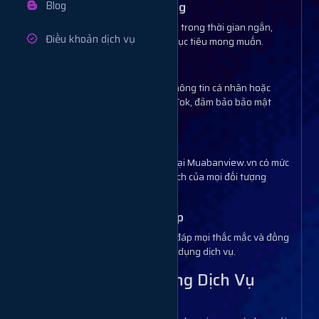
Blog
2.2. Hiệu Quả Nhanh Chóng
Lượt save sẽ được thêm vào video trong thời gian ngắn,
Điều khoản dịch vụ
giúp bạn nhanh chóng đạt được mục tiêu mong muốn.
2.3. An Toàn Và Bảo Mật
Chúng tôi không yêu cầu bất kỳ thông tin cá nhân hoặc
quyền truy cập vào tài khoản TikTok, đảm bảo bảo mật
tuyệt đối.
2.4. Giá Cả Cạnh Tranh
Các gói dịch vụ tăng save TikTok tại Muabanview.vn có mức
giá linh hoạt, phù hợp với ngân sách của mọi đối tượng
khách hàng.
2.5. Hỗ Trợ Chuyên Nghiệp
Đội ngũ hỗ trợ luôn sẵn sàng giải đáp mọi thắc mắc và đồng
hành cùng bạn trong quá trình sử dụng dịch vụ.
3. Quy Trình Sử Dụng Dịch Vụ
Tăng Save TikTok