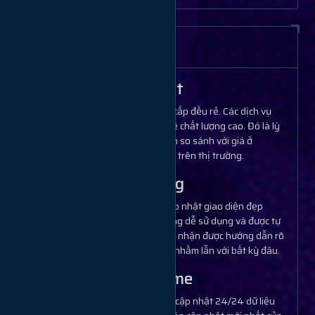
Thông tin tính năng
Giá rẻ nhất
Các dịch vụ cung cấp đều rẻ. Các dịch vụ
được lọc theo tỷ lệ chất lượng cao. Đó là lý
do bạn không nên so sánh với giá ở
website nào khác trên thị trường.
Dễ sử dụng
Chúng tôi luôn cập nhật giao diện đẹp
nhất. Các tính năng dễ sử dụng và được tự
động hóa. Bạn sẽ nhận được hướng dẫn rõ
ràng và không bị nhầm lẫn với bất kỳ đâu.
Updata time
Hệ thống liên tục cập nhật 24/24 dữ liệu