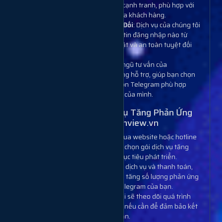
dịch vụ linh hoạt với mức giá cạnh tranh, phù hợp với
mọi nhu cầu và ngân sách của khách hàng.
An Toàn Và Bảo Mật Tuyệt Đối
: Dịch vụ của chúng tôi
không yêu cầu bất kỳ thông tin đăng nhập nào từ
khách hàng, đảm bảo bảo mật và an toàn tuyệt đối
cho kênh Telegram của bạn.
Hỗ Trợ Chuyên Nghiệp
: Đội ngũ tư vấn của
Muabanview.vn luôn sẵn sàng hỗ trợ, giúp bạn chọn
gói dịch vụ tăng phản ứng icon Telegram phù hợp
nhất với nhu cầu và mục tiêu của mình.
Quy Trình Sử Dụng Dịch Vụ Tăng Phản Ứng
Icon Telegram Tại Muabanview.vn
Bước 1
: Khách hàng liên hệ qua website hoặc hotline
để được tư vấn chi tiết và lựa chọn gói dịch vụ tăng
phản ứng icon phù hợp với mục tiêu phát triển.
Bước 2
: Sau khi xác nhận gói dịch vụ và thanh toán,
Muabanview.vn sẽ tiến hành tăng số lượng phản ứng
icon cho các bài đăng trên Telegram của bạn.
Bước 3
: Đội ngũ của chúng tôi sẽ theo dõi quá trình
tăng phản ứng và điều chỉnh nếu cần để đảm bảo kết
quả tốt nhất cho kênh của bạn.