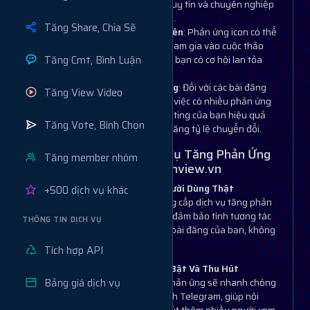
người xem mới, giúp tăng độ uy tín và chuyên nghiệp
cho kênh hoặc nhóm của bạn.
Tăng Share, Chia Sẽ
Thúc Đẩy Tương Tác Tự Nhiên
: Phản ứng icon có thể
kích thích người dùng khác tham gia vào cuộc thảo
Tăng Cmt, Bình Luận
luận, từ đó giúp bài đăng của bạn có cơ hội lan tỏa
rộng rãi hơn.
Hỗ Trợ Chiến Dịch Marketing
: Đối với các bài đăng
Tăng View Video
quảng bá sản phẩm, dịch vụ, việc có nhiều phản ứng
icon sẽ giúp chiến dịch marketing của bạn hiệu quả
Tăng Vote, Bình Chọn
hơn, thu hút sự chú ý và gia tăng tỷ lệ chuyển đổi.
Lợi Ích Khi Sử Dụng Dịch Vụ Tăng Phản Ứng
Tăng member nhóm
Icon Telegram Tại Muabanview.vn
Tăng Phản Ứng Thật Từ Người Dùng Thật
+500 dịch vụ khác
Muabanview.vn cam kết cung cấp dịch vụ tăng phản
ứng icon từ người dùng thật, đảm bảo tính tương tác
THÔNG TIN DỊCH VỤ
thật sự và bền vững cho các bài đăng của bạn, không
sử dụng icon phản ứng ảo.
Tích hợp API
Giúp Nội Dung Trở Nên Nổi Bật Và Thu Hút
Bảng giá dịch vụ
Các bài đăng có nhiều icon phản ứng sẽ nhanh chóng
nổi bật trong nhóm hoặc kênh Telegram, giúp nội