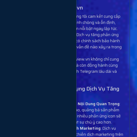
Cam Kết Từ Muabanview.vn
Hiệu Quả Nhanh Chóng
: Chúng tôi cam kết cung cấp
phản ứng icon thật, tăng nhanh chóng và ổn định,
giúp bài đăng của bạn trở nên nổi bật ngay lập tức.
Bảo Hành Phản Ứng Uy Tín
: Dịch vụ tăng phản ứng
icon Telegram của chúng tôi có chính sách bảo hành
rõ ràng, hỗ trợ nếu có bất kỳ vấn đề nào xảy ra trong
quá trình sử dụng.
Đảm Bảo Hài Lòng
: Muabanview.vn không chỉ cung
cấp dịch vụ tăng phản ứng mà còn đồng hành cùng
bạn trong việc phát triển kênh Telegram lâu dài và
bền vững.
Các Tình Huống Nên Sử Dụng Dịch Vụ Tăng
Phản Ứng Icon Telegram
Khi Muốn Tăng Sức Hút Cho Nội Dung Quan Trọng
:
Đối với các bài đăng thông báo, quảng bá sản phẩm
hoặc sự kiện đặc biệt, việc có nhiều phản ứng icon sẽ
giúp nội dung của bạn thu hút sự chú ý cao hơn.
Khi Cần Đẩy Mạnh Chiến Dịch Marketing
: Dịch vụ
tăng phản ứng icon giúp các chiến dịch marketing trên