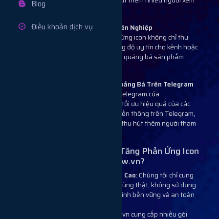
dung của bạn dễ dàng thu hút thêm nhiều người xem
Blog
và tạo ra ấn tượng mạnh mẽ.
Điều khoản dịch vụ
Tăng Cường Uy Tín Và Chuyên Nghiệp
Một bài đăng có nhiều phản ứng icon không chỉ thu
hút sự chú ý mà còn giúp tăng độ uy tín cho kênh hoặc
nhóm của bạn, đặc biệt là khi quảng bá sản phẩm
hoặc dịch vụ.
Hỗ Trợ Tối Ưu Chiến Dịch Quảng Bá Trên Telegram
Dịch vụ tăng phản ứng icon Telegram của
Muabanview.vn sẽ giúp bạn tối ưu hiệu quả của các
chiến dịch quảng cáo và truyền thông trên Telegram,
giúp tăng cường sự chú ý và thu hút thêm người tham
gia vào nhóm.
Vì Sao Nên Chọn Dịch Vụ Tăng Phản Ứng Icon
Telegram Của Muabanview.vn?
Phản Ứng Thật, Chất Lượng Cao
: Chúng tôi chỉ cung
cấp phản ứng icon từ người dùng thật, không sử dụng
phản ứng ảo, giúp đảm bảo tính bền vững và an toàn
tuyệt đối cho kênh của bạn.
Giá Cả Hợp Lý
: Muabanview.vn cung cấp nhiều gói