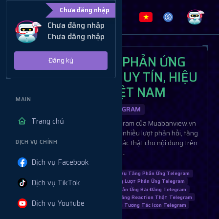
Chưa đăng nhập
Chưa đăng nhập
Chưa đăng nhập
DỊCH VỤ TĂNG PHẢN ỨNG
Đăng ký
ICON TELEGRAM UY TÍN, HIỆU
QUẢ TẠI VIỆT NAM
MAIN
DỊCH VỤ TELEGRAM
Trang chủ
Dịch vụ tăng phản ứng icon Telegram của Muabanview.vn
giúp bài đăng của bạn nhận được nhiều lượt phản hồi, tăng
cường sự chú ý và thu hút tương tác thật cho nội dung trên
DỊCH VỤ CHÍNH
Telegram..
Dịch vụ Facebook
Tăng Phản Ứng Icon Telegram
Dịch Vụ Tăng Phản Ứng Telegram
Dịch vụ TikTok
Mua Reaction Icon Telegram
Tăng Lượt Phản Ứng Telegram
Tăng Icon Thật Telegram
Tăng Phản Ứng Bài Đăng Telegram
Dịch Vụ Reaction Telegram Uy Tín
Tăng Reaction Thật Telegram
Dịch vụ Youtube
Mua Icon Phản Ứng Telegram
Tăng Tương Tác Icon Telegram