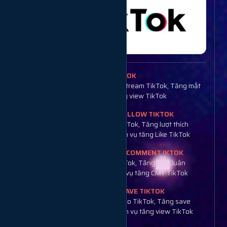
TĂNG MẮT LIVESTREAM TIKTOK
Tăng Mắt TikTok, Tăng view livestream TikTok, Tăng mắt
Live TikTok Việt Nam, Dịch vụ tăng view TikTok
TĂNG LIKE TIKTOK + TĂNG FOLLOW TIKTOK
Tăng Like TikTok, Tăng Follow TikTok, Tăng lượt thích
TikTok, Tăng theo dõi TikTok, Dịch vụ tăng Like TikTok
TĂNG SHARE TIKTOK + TĂNG COMMENT IKTOK
Tăng share TikTok, Tăng cmt TikTok, Tăng bình luận
TikTok, Tăng chia sẽ TikTok, Dịch vụ tăng CMT TikTok
TĂNG VIEW TIKTOK + TĂNG SAVE TIKTOK
Tăng view TikTok, Tăng view video TikTok, Tăng save
TikTok, Tăng lượt xem TikTok, Dịch vụ tăng view TikTok