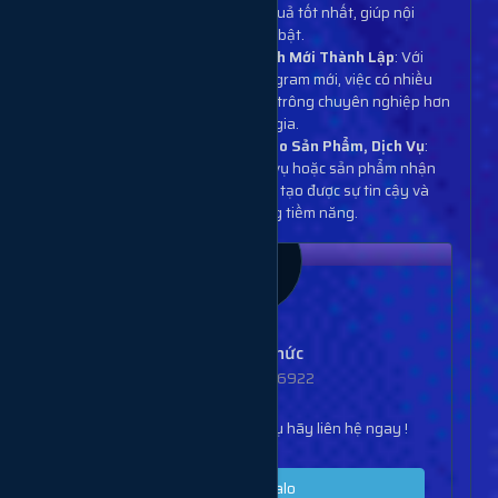
Telegram của bạn đạt hiệu quả tốt nhất, giúp nội
dung trở nên hấp dẫn và nổi bật.
Đối Với Các Nhóm Hoặc Kênh Mới Thành Lập
: Với
những nhóm hoặc kênh Telegram mới, việc có nhiều
phản ứng icon sẽ giúp nhóm trông chuyên nghiệp hơn
và thu hút thêm người tham gia.
Khi Muốn Tạo Sự Tin Cậy Cho Sản Phẩm, Dịch Vụ
:
Các bài đăng quảng bá dịch vụ hoặc sản phẩm nhận
được nhiều icon phản ứng sẽ tạo được sự tin cậy và
thiện cảm từ phía khách hàng tiềm năng.
Lê Công Thức
SĐT: 0932566922
Bạn đang cần tư vấn dịch vụ hãy liên hệ ngay !
Nhắn tin Zalo