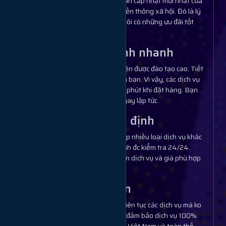
theo các thuật toán cập nhật mới nhất của
các nền tảng truyền thông xã hội. Đó là lý
do tại sao chúng tôi có những ưu đãi tốt
nhất.
Hoàn thành nhanh
Hệ thống nhân viên được đào tạo cao. Tiết
kiệm thời gian của bạn. Vì vậy, các dịch vụ
hoàn thành sau 1 phút khi đặt hàng. Bạn
sẽ có lợi nhuận ngay lập tức.
Dịch vụ ổn định
Chúng tôi cung cấp nhiều loại dịch vụ khác
nhau và độ ổn định đc kiểm tra 24/24.
Mbạn chỉ cần chọn dịch vụ và giá phù hợp
để sử dụng.
Tải đơn lớn
Bạn có thể thêm liên tục các dịch vụ mà ko
lắng. Chúng tôi là đảm bảo dịch vụ 100%
chất lượng cao tại Việt Nam và toàn thế