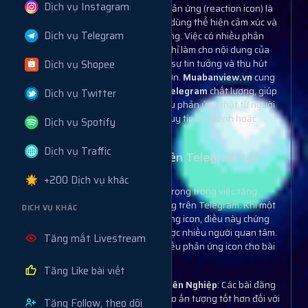
Dịch vụ Instagram
Trong nền tảng Telegram, icon phản ứng (reaction icon) là
một trong những cách giúp người dùng thể hiện cảm xúc và
Dịch vụ Telegram
tương tác nhanh chóng với nội dung. Việc có nhiều phản
ứng icon cho các bài đăng không chỉ làm cho nội dung của
Dịch vụ Shopee
bạn trở nên nổi bật mà còn tạo ra sự tin tưởng và thu hút
nhiều người tham gia tương tác hơn.
Muabanview.vn
cung
cấp
dịch vụ tăng phản ứng icon Telegram
chất lượng, giúp
Dịch vụ Twitter
bạn nhanh chóng nhận được nhiều phản ứng thật từ người
dùng, từ đó tạo ấn tượng và tăng uy tín cho kênh hoặc
Dịch vụ Spotify
nhóm của bạn.
Dịch vụ Traffic
Tại Sao Phản Ứng Icon Trên Telegram Lại
Quan Trọng?
+200 Dịch vụ khác
Phản ứng icon đóng vai trò quan trọng trong việc tăng
cường sự tương tác của người dùng trên Telegram. Khi một
DỊCH VỤ KHÁC
bài đăng nhận được nhiều phản ứng icon, điều này chứng
tỏ nội dung của bạn thu hút và được nhiều người quan tâm.
Tăng mắt Livestream
Một số lợi ích chính của việc có nhiều phản ứng icon cho bài
đăng trên Telegram bao gồm:
Tăng Like bài viết
Tăng Độ Tin Cậy Và Sự Chuyên Nghiệp
: Các bài đăng
có nhiều phản ứng icon sẽ tạo ấn tượng tốt hơn đối với
Tăng Follow, theo dõi