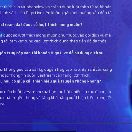
ợt thích của Muabanview.vn chỉ sử dụng lượt thích từ tài khoản
 chính sách của Bigo Live nên không gây ảnh hưởng xấu đến tài
.
ivestream đạt được số lượt thích mong muốn?
ạt được số lượt thích mong muốn phụ thuộc vào gói dịch vụ mà
g tôi cam kết cung cấp lượt thích đúng theo tiến độ đã thỏa
ền truy cập vào tài khoản Bigo Live để sử dụng dịch vụ
ôi không yêu cầu bất kỳ quyền truy cập nào. Bạn chỉ cần cung
hoặc thông tin buổi livestream cần tăng lượt thích.
vụ này có giúp cải thiện hiệu quả truyền thông không?
cao giúp buổi livestream của bạn thu hút nhiều sự chú ý hơn, từ
iệu quả truyền thông và tăng khả năng xuất hiện trên trang đề
ive.