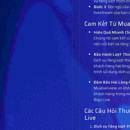
vụ tăng lượt thích c
Bước 3
: Đội ngũ của
livestream của bạn đ
Cam Kết Từ Mu
Hiệu Quả Nhanh Ch
Chúng tôi cam kết cu
nên nổi bật và tăng 
Bảo Hành Lượt Thíc
Dịch vụ tăng lượt t
khách hàng hài lòng 
trình sử dụng dịch v
Đảm Bảo Hài Lòng 
Muabanview.vn không
khách hàng trong mọ
Bigo Live.
Các Câu Hỏi Thư
Live
Dịch vụ tăng lượt t