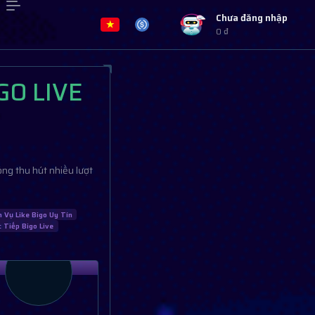
Chưa đăng nhập
0 ₫
GO LIVE
óng thu hút nhiều lượt
h Vụ Like Bigo Uy Tín
 Tiếp Bigo Live