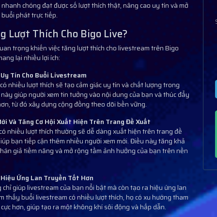
n nhanh chóng đạt được số lượt thích thật, nâng cao uy tín và mở
buổi phát trực tiếp.
g Lượt Thích Cho Bigo Live?
uan trọng khiến việc tăng lượt thích cho livestream trên Bigo
ang lại nhiều lợi ích:
 Uy Tín Cho Buổi Livestream
có nhiều lượt thích sẽ tạo cảm giác uy tín và chất lượng trong
 này giúp người xem tin tưởng vào nội dung của bạn và thúc đẩy
hơn, từ đó xây dựng cộng đồng theo dõi bền vững.
ới Và Tăng Cơ Hội Xuất Hiện Trên Trang Đề Xuất
có nhiều lượt thích thường sẽ dễ dàng xuất hiện trên trang đề
 giúp bạn tiếp cận thêm nhiều người xem mới. Điều này tăng khả
hán giả tiềm năng và mở rộng tầm ảnh hưởng của bạn trên nền
 Hiệu Ứng Lan Truyền Tốt Hơn
 chỉ giúp livestream của bạn nổi bật mà còn tạo ra hiệu ứng lan
m thấy buổi livestream có nhiều lượt thích, họ có xu hướng tham
h cực hơn, giúp tạo ra một không khí sôi động và hấp dẫn.