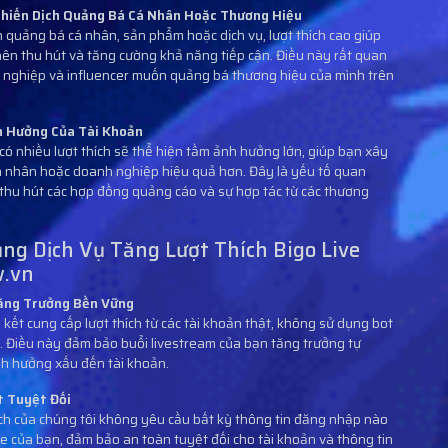
Chiến Dịch Quảng Bá Cá Nhân Hoặc Thương Hiệu
ch quảng bá cá nhân, sản phẩm hoặc dịch vụ, lượt thích cao giúp
nên thu hút và tăng cường khả năng tiếp cận. Điều này rất quan
 nghiệp và influencer muốn quảng bá thương hiệu của mình trên
h Hưởng Của Tài Khoản
có nhiều lượt thích sẽ thể hiện tầm ảnh hưởng lớn, giúp bạn xây
 nhân hoặc doanh nghiệp hiệu quả hơn. Đây là yếu tố quan
 thu hút các hợp đồng quảng cáo và sự hợp tác từ các thương
ụng Dịch Vụ Tăng Lượt Thích Bigo Live
w.vn
Tăng Trưởng Bền Vững
ết cung cấp lượt thích từ các tài khoản thật, không sử dụng bot
. Điều này đảm bảo buổi livestream của bạn tăng trưởng tự
h hưởng xấu đến tài khoản.
t Tuyệt Đối
hích của chúng tôi không yêu cầu bất kỳ thông tin đăng nhập nào
ve của bạn, đảm bảo an toàn tuyệt đối cho tài khoản và thông tin