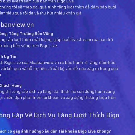
ho buổi livestream của bạn trên Bigo Live.
 chúng tôi sẽ theo dõi quá trình tăng lượt thích để đảm bảo buổi
ạt hiệu quả tối đa và thu hút nhiều khán giả.
abanview.vn
óng, Tăng Trưởng Bền Vững
ng cấp lượt thích chất lượng, giúp buổi livestream của bạn trở
trưởng bền vững trên Bigo Live.
h Uy Tín
hích Bigo Live của Muabanview.vn có bảo hành rõ ràng, đảm bảo
với kết quả và hỗ trợ nếu có bất kỳ vấn đề nào xảy ra trong quá
ụ.
Khách Hàng
 chỉ cung cấp dịch vụ tăng lượt thích mà còn đồng hành cùng
i chiến dịch phát triển tài khoản và xây dựng thương hiệu trên
ờng Gặp Về Dịch Vụ Tăng Lượt Thích Bigo
hích có gây ảnh hưởng xấu đến tài khoản Bigo Live không?