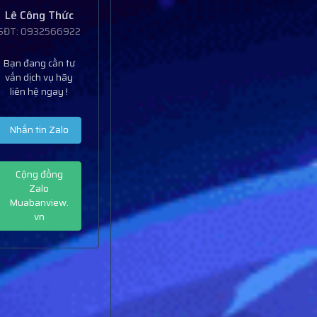
Lê Công Thức
SĐT: 0932566922
Bạn đang cần tư
vấn dịch vụ hãy
liên hệ ngay !
Nhắn tin Zalo
Cộng đồng
Zalo
Muabanview.
vn