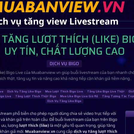
 TĂNG LƯỢT THÍCH (LIKE) BI
UY TÍN, CHẤT LƯỢNG CAO
DỊCH VỤ BIGO
(like) Bigo Live của Muabanview.vn giúp buổi livestream của bạn nhanh ch
hích thật, tăng uy tín và nâng cao khả năng tiếp cận khán giả tiềm năng..
ive
Dịch Vụ Tăng Like Bigo
Mua Lượt Thích Bigo Live
Tăng Like Bigo Live Thật
Dịc
go Live
Tăng Lượt Thích Thật Bigo
Mua Like Bigo Live Giá Rẻ
Tăng Tương Tác Trực
Dịch Vụ Tăng Like Bigo
estream phổ biến cho phép người dùng chia sẻ video trực tiếp với
 và khán giả trên toàn cầu. Để buổi livestream của bạn trên Bigo
i ưu, lượng
lượt thích (like)
là một yếu tố quan trọng, giúp tăng
 khán giả mới.
Muabanview.vn
cung cấp
dịch vụ tăng lượt thích