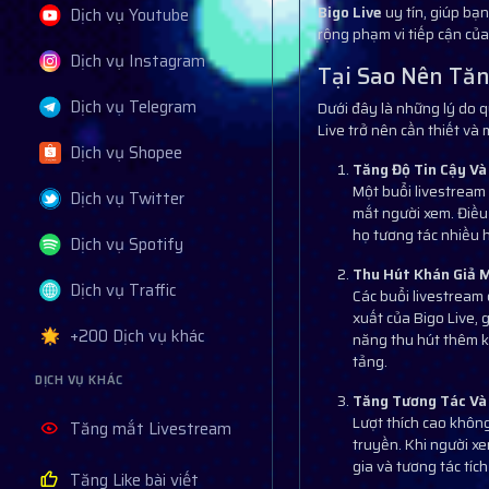
Bigo Live
uy tín, giúp bạ
Dịch vụ Youtube
rộng phạm vi tiếp cận của 
Dịch vụ Instagram
Tại Sao Nên Tăn
Dịch vụ Telegram
Dưới đây là những lý do q
Live trở nên cần thiết và m
Dịch vụ Shopee
Tăng Độ Tin Cậy Và
Một buổi livestream 
Dịch vụ Twitter
mắt người xem. Điều
họ tương tác nhiều 
Dịch vụ Spotify
Thu Hút Khán Giả M
Dịch vụ Traffic
Các buổi livestream 
xuất của Bigo Live,
+200 Dịch vụ khác
năng thu hút thêm k
tảng.
DỊCH VỤ KHÁC
Tăng Tương Tác Và
Lượt thích cao không
Tăng mắt Livestream
truyền. Khi người xe
gia và tương tác tíc
Tăng Like bài viết