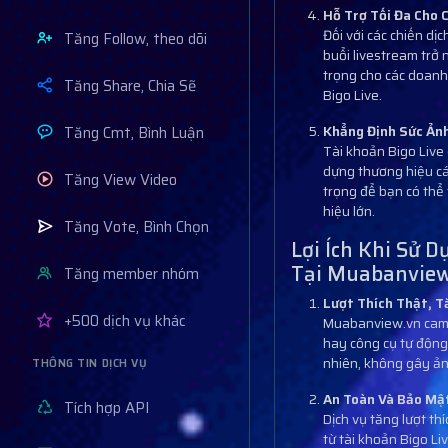
Hỗ Trợ Tối Đa Cho 
Đối với các chiến dị
Tăng Follow, theo dõi
buổi livestream trở 
trọng cho các doanh
Tăng Share, Chia Sẽ
Bigo Live.
Tăng Cmt, Bình Luận
Khẳng Định Sức Ản
Tài khoản Bigo Live 
dựng thương hiệu cá
Tăng View Video
trọng để bạn có thể
hiệu lớn.
Tăng Vote, Bình Chọn
Lợi Ích Khi Sử D
Tại Muabanvie
Tăng member nhóm
Lượt Thích Thật, 
+500 dịch vụ khác
Muabanview.vn cam k
hay công cụ tự động
nhiên, không gây ản
THÔNG TIN DỊCH VỤ
An Toàn Và Bảo Mậ
Tích hợp API
Dịch vụ tăng lượt t
từ tài khoản Bigo Li