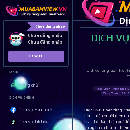
Chưa đăng nhập
DỊCH VỤ
Chưa đăng nhập
Chưa đăng nhập
Đăng ký
Dịch vụ tăng lượt thích 
MAIN
t
Trang chủ
Tăng Lượt Thích Bigo L
Tăng Tương Tác Bi
DỊCH VỤ CHÍNH
Dịch vụ Facebook
Bigo Live là nền tảng liv
hàng triệu người theo dõi
Dịch vụ TikTok
Live đạt được hiệu quả tố
sự uy tín và thu hút thêm