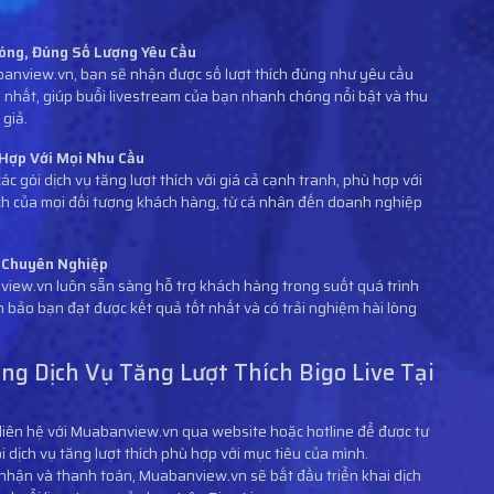
óng, Đúng Số Lượng Yêu Cầu
banview.vn, bạn sẽ nhận được số lượt thích đúng như yêu cầu
n nhất, giúp buổi livestream của bạn nhanh chóng nổi bật và thu
 giả.
 Hợp Với Mọi Nhu Cầu
ác gói dịch vụ tăng lượt thích với giá cả cạnh tranh, phù hợp với
h của mọi đối tượng khách hàng, từ cá nhân đến doanh nghiệp
à Chuyên Nghiệp
iew.vn luôn sẵn sàng hỗ trợ khách hàng trong suốt quá trình
 bảo bạn đạt được kết quả tốt nhất và có trải nghiệm hài lòng
ng Dịch Vụ Tăng Lượt Thích Bigo Live Tại
liên hệ với Muabanview.vn qua website hoặc hotline để được tư
ói dịch vụ tăng lượt thích phù hợp với mục tiêu của mình.
c nhận và thanh toán, Muabanview.vn sẽ bắt đầu triển khai dịch