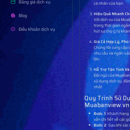
Bảng giá dịch vụ
cá nhân của bạn.
Hiệu Quả Nhanh Ch
Blog
Với dịch vụ của Mua
trong thời gian ngắ
Điều khoản dịch vụ
hút sự chú ý từ khán
Giá Cả Hợp Lý, Phù
Chúng tôi cung cấp c
nhu cầu và ngân sác
lớn.
Hỗ Trợ Tận Tình V
Đội ngũ của Muabanv
sử dụng dịch vụ, đảm
nhất.
Quy Trình Sử Dụ
Muabanview.vn
Bước 1
: Khách hàng 
vấn chi tiết về các g
Bước 2
: Sau khi xá