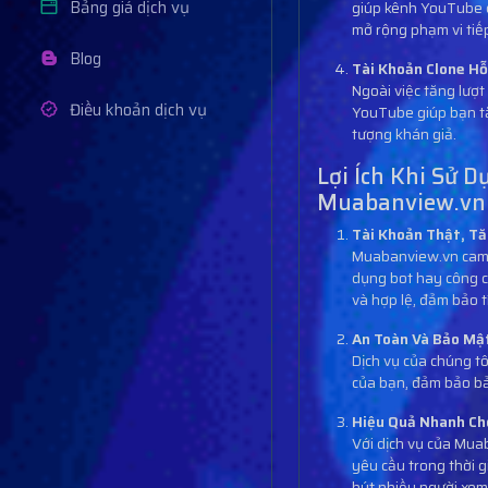
Bảng giá dịch vụ
giúp kênh YouTube d
mở rộng phạm vi tiế
Blog
Tài Khoản Clone Hỗ
Ngoài việc tăng lượ
Điều khoản dịch vụ
YouTube giúp bạn tăn
tượng khán giả.
Lợi Ích Khi Sử 
Muabanview.vn
Tài Khoản Thật, T
Muabanview.vn cam k
dụng bot hay công c
và hợp lệ, đảm bảo t
An Toàn Và Bảo Mậ
Dịch vụ của chúng tô
của bạn, đảm bảo bảo
Hiệu Quả Nhanh Ch
Với dịch vụ của Mua
yêu cầu trong thời 
hút nhiều người xem