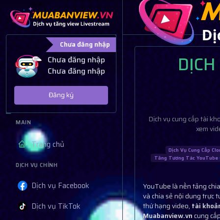
Chưa đăng nhập
DỊCH
Chưa đăng nhập
Chưa đăng nhập
Đăng ký
Dịch vụ cung cấp tài k
MAIN
xem vid
Trang chủ
Dịch Vụ Cung Cấp Cl
Tăng Tương Tác YouTube 
DỊCH VỤ CHÍNH
Dịch vụ Facebook
YouTube là nền tảng chia 
và chia sẻ nội dung trực 
Dịch vụ TikTok
thứ hạng video,
tài khoả
Muabanview.vn
cung cấ