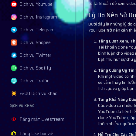
có tài khoản để xem video
Dịch vụ Youtube
Lý Do Nên Sử Dụ
Dịch vụ Instagram
Dưới đây là những lý do q
Dịch vụ Telegram
YouTube trở nên cần thiết 
Tăng Lượt Xem, Th
Dịch vụ Shopee
Tài khoản clone YouT
bình luận cho video
Dịch vụ Twitter
bật, thu hút sự chú 
Dịch vụ Spotify
Tăng Cường Uy Tín 
Khi một video có nhi
Dịch vụ Traffic
sẽ cảm thấy tin tưở
tích cực và giúp bạ
+200 Dịch vụ khác
Tăng Khả Năng Đượ
Các video có nhiều 
DỊCH VỤ KHÁC
YouTube ưu tiên hiển
clone YouTube giúp 
Tăng mắt Livestream
thêm nhiều người xe
Tăng Like bài viết
Hỗ Trợ Cho Các Chi