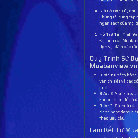
Giá Cả Hợp Lý, Phù
Chúng tôi cung cấp n
ngân sách của mọi đ
Hỗ Trợ Tận Tình V
Đội ngũ của Muabanv
dịch vụ, đảm bảo rằn
Quy Trình Sử Dụ
Muabanview.vn
Bước 1
: Khách hàng 
vấn chi tiết về các 
mình.
Bước 2
: Sau khi xá
khoản clone để sử d
Bước 3
: Đội ngũ của
clone hoạt động hiệu
theo yêu cầu.
Cam Kết Từ Mu