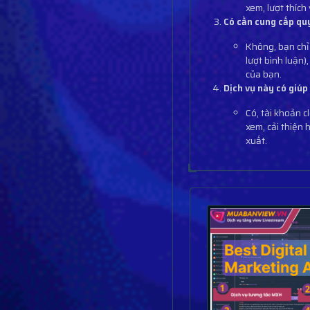
xem, lượt thích
Có cần cung cấp qu
Không, bạn chỉ 
lượt bình luận)
của bạn.
Dịch vụ này có giú
Có, tài khoản 
xem, cải thiện
xuất.