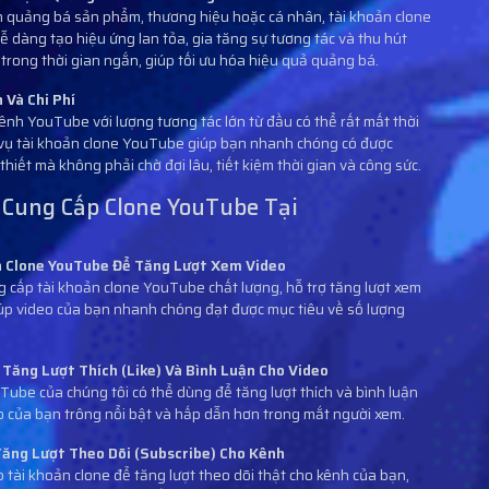
ịch quảng bá sản phẩm, thương hiệu hoặc cá nhân, tài khoản clone
 dàng tạo hiệu ứng lan tỏa, gia tăng sự tương tác và thu hút
trong thời gian ngắn, giúp tối ưu hóa hiệu quả quảng bá.
 Và Chi Phí
ênh YouTube với lượng tương tác lớn từ đầu có thể rất mất thời
ch vụ tài khoản clone YouTube giúp bạn nhanh chóng có được
thiết mà không phải chờ đợi lâu, tiết kiệm thời gian và công sức.
ụ Cung Cấp Clone YouTube Tại
n Clone YouTube Để Tăng Lượt Xem Video
cấp tài khoản clone YouTube chất lượng, hỗ trợ tăng lượt xem
iúp video của bạn nhanh chóng đạt được mục tiêu về số lượng
 Tăng Lượt Thích (Like) Và Bình Luận Cho Video
Tube của chúng tôi có thể dùng để tăng lượt thích và bình luận
eo của bạn trông nổi bật và hấp dẫn hơn trong mắt người xem.
ăng Lượt Theo Dõi (Subscribe) Cho Kênh
 tài khoản clone để tăng lượt theo dõi thật cho kênh của bạn,