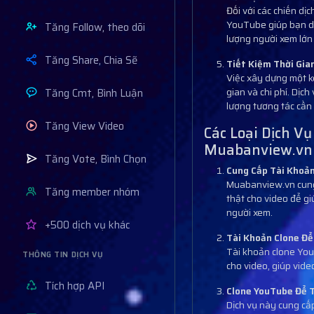
Đối với các chiến d
YouTube giúp bạn dễ
Tăng Follow, theo dõi
lượng người xem lớn 
Tăng Share, Chia Sẽ
Tiết Kiệm Thời Gian
Việc xây dựng một k
Tăng Cmt, Bình Luận
gian và chi phí. Dị
lượng tương tác cần 
Tăng View Video
Các Loại Dịch V
Muabanview.vn
Tăng Vote, Bình Chọn
Cung Cấp Tài Khoả
Muabanview.vn cung 
Tăng member nhóm
thật cho video để g
người xem.
+500 dịch vụ khác
Tài Khoản Clone Để
Tài khoản clone You
THÔNG TIN DỊCH VỤ
cho video, giúp vid
Tích hợp API
Clone YouTube Để T
Dịch vụ này cung cấp