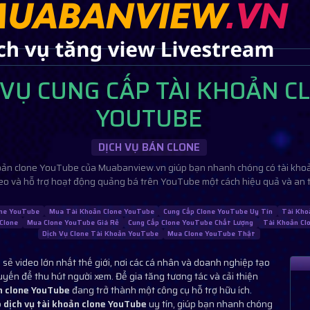
 VỤ CUNG CẤP TÀI KHOẢN C
YOUTUBE
DỊCH VỤ BÁN CLONE
hoản clone YouTube của Muabanview.vn giúp bạn nhanh chóng có tài khoả
eo và hỗ trợ hoạt động quảng bá trên YouTube một cách hiệu quả và an t
one YouTube
Mua Tài Khoản Clone YouTube
Cung Cấp Clone YouTube Uy Tín
Tài Kho
Clone
Mua Clone YouTube Giá Rẻ
Cung Cấp Clone YouTube Chất Lượng
Tài Khoản Cl
Dịch Vụ Clone Tài Khoản YouTube
Mua Clone YouTube Thật
sẻ video lớn nhất thế giới, nơi các cá nhân và doanh nghiệp tạo
tuyến để thu hút người xem. Để gia tăng tương tác và cải thiện
n clone YouTube
đang trở thành một công cụ hỗ trợ hữu ích.
p
dịch vụ tài khoản clone YouTube
uy tín, giúp bạn nhanh chóng