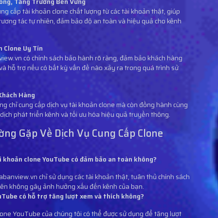
óng, Tăng Trưởng Bền Vững
ng cấp tài khoản clone chất lượng từ các tài khoản thật, giúp
tương tác tự nhiên, đảm bảo độ an toàn và hiệu quả cho kênh
 Clone Uy Tín
iew.vn có chính sách bảo hành rõ ràng, đảm bảo khách hàng
 và hỗ trợ nếu có bất kỳ vấn đề nào xảy ra trong quá trình sử
Khách Hàng
 chỉ cung cấp dịch vụ tài khoản clone mà còn đồng hành cùng
dịch phát triển kênh và tối ưu hóa hiệu quả truyền thông.
ờng Gặp Về Dịch Vụ Cung Cấp Clone
ài khoản clone YouTube có đảm bảo an toàn không?
abanview.vn chỉ sử dụng các tài khoản thật, tuân thủ chính sách
ên không gây ảnh hưởng xấu đến kênh của bạn.
uTube có hỗ trợ tăng lượt xem và thích không?
clone YouTube của chúng tôi có thể được sử dụng để tăng lượt