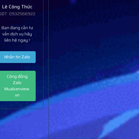
Lê Công Thức
SĐT: 0932566922
Bạn đang cần tư
vấn dịch vụ hãy
liên hệ ngay !
Nhắn tin Zalo
Cộng đồng
Zalo
Muabanview.
vn