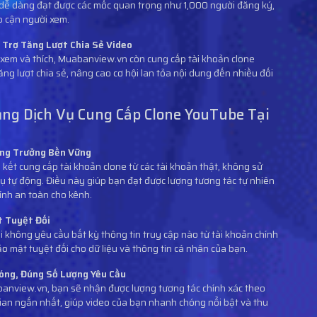
ễ dàng đạt được các mốc quan trọng như 1,000 người đăng ký,
p cận người xem.
 Trợ Tăng Lượt Chia Sẻ Video
t xem và thích, Muabanview.vn còn cung cấp tài khoản clone
g lượt chia sẻ, nâng cao cơ hội lan tỏa nội dung đến nhiều đối
Dụng Dịch Vụ Cung Cấp Clone YouTube Tại
ăng Trưởng Bền Vững
ết cung cấp tài khoản clone từ các tài khoản thật, không sử
ụ tự động. Điều này giúp bạn đạt được lượng tương tác tự nhiên
ính an toàn cho kênh.
t Tuyệt Đối
i không yêu cầu bất kỳ thông tin truy cập nào từ tài khoản chính
 mật tuyệt đối cho dữ liệu và thông tin cá nhân của bạn.
óng, Đúng Số Lượng Yêu Cầu
banview.vn, bạn sẽ nhận được lượng tương tác chính xác theo
gian ngắn nhất, giúp video của bạn nhanh chóng nổi bật và thu
.