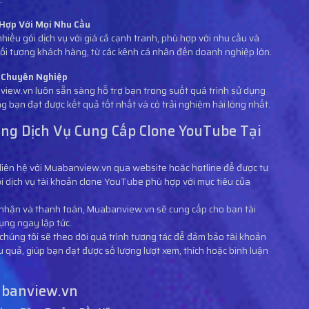
 Hợp Với Mọi Nhu Cầu
hiều gói dịch vụ với giá cả cạnh tranh, phù hợp với nhu cầu và
ối tượng khách hàng, từ các kênh cá nhân đến doanh nghiệp lớn.
à Chuyên Nghiệp
iew.vn luôn sẵn sàng hỗ trợ bạn trong suốt quá trình sử dụng
g bạn đạt được kết quả tốt nhất và có trải nghiệm hài lòng nhất.
ng Dịch Vụ Cung Cấp Clone YouTube Tại
liên hệ với Muabanview.vn qua website hoặc hotline để được tư
gói dịch vụ tài khoản clone YouTube phù hợp với mục tiêu của
c nhận và thanh toán, Muabanview.vn sẽ cung cấp cho bạn tài
ụng ngay lập tức.
 chúng tôi sẽ theo dõi quá trình tương tác để đảm bảo tài khoản
 quả, giúp bạn đạt được số lượng lượt xem, thích hoặc bình luận
abanview.vn