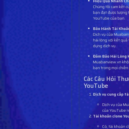
Hiệu Quả Nhanh Ch
Chúng tôi cam kết cu
bạn đạt được lượng 
YouTube của bạn.
Bảo Hành Tài Khoản
Dịch vụ của Muabanv
hài lòng với kết quả
dụng dịch vụ.
Đảm Bảo Hài Lòng 
Muabanview.vn không
bạn trong mọi chiến 
Các Câu Hỏi Thư
YouTube
Dịch vụ cung cấp t
Dịch vụ của Mu
của YouTube n
Tài khoản clone Yo
Có, tài khoản 