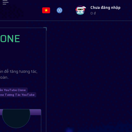
Chưa đăng nhập
0 ₫
LONE
n để tăng tương tác,
oàn..
ản YouTube Clone
one Tương Tác YouTube