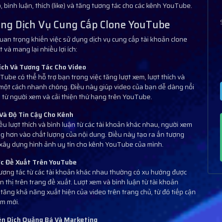
, bình luận, thích (like) và tăng tương tác cho các kênh YouTube.
ng Dịch Vụ Cung Cấp Clone YouTube
uan trọng khiến việc sử dụng dịch vụ cung cấp tài khoản clone
và mang lại nhiều lợi ích:
ích Và Tương Tác Cho Video
ube có thể hỗ trợ bạn trong việc tăng lượt xem, lượt thích và
 một cách nhanh chóng. Điều này giúp video của bạn dễ dàng nổi
ý từ người xem và cải thiện thứ hạng trên YouTube.
Và Độ Tin Cậy Cho Kênh
ều lượt thích và bình luận từ các tài khoản khác nhau, người xem
ng hơn vào chất lượng của nội dung. Điều này tạo ra ấn tượng
n xây dựng hình ảnh uy tín cho kênh YouTube của mình.
c Đề Xuất Trên YouTube
tương tác từ các tài khoản khác nhau thường có xu hướng được
 thị trên trang đề xuất. Lượt xem và bình luận từ tài khoản
tăng khả năng xuất hiện của video trên trang chủ, từ đó tiếp cận
m mới.
ến Dịch Quảng Bá Và Marketing