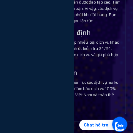
Hệ thống nhân viên được đào tạo cao. Tiết
kiệm thời gian của bạn. Vì vậy, các dịch vụ
hoàn thành sau 1 phút khi đặt hàng. Bạn
sẽ có lợi nhuận ngay lập tức.
Dịch vụ ổn định
Chúng tôi cung cấp nhiều loại dịch vụ khác
nhau và độ ổn định đc kiểm tra 24/24.
Mbạn chỉ cần chọn dịch vụ và giá phù hợp
để sử dụng.
Tải đơn lớn
Bạn có thể thêm liên tục các dịch vụ mà ko
lắng. Chúng tôi là đảm bảo dịch vụ 100%
chất lượng cao tại Việt Nam và toàn thế
giới.
Chat hỗ trợ
2026 © version 3.0 by LCT.