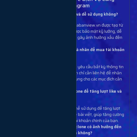
Cấp Tài Khoản Clone Instagram
Tài khoản clone có an toàn và dễ sử dụng không?
Tài khoản clone của Muabanview.vn được tạo từ
các tài khoản thật và được bảo mật kỹ lưỡng, dễ
dàng sử dụng và không gây ảnh hưởng xấu đến
tài khoản chính.
Có cần cung cấp thông tin cá nhân để mua tài khoản
clone không?
Không, chúng tôi không yêu cầu bất kỳ thông tin
cá nhân nào từ bạn. Bạn chỉ cần liên hệ để nhận
tài khoản clone và sử dụng cho các mục đích cần
thiết.
Có thể sử dụng tài khoản clone để tăng lượt like và
bình luận không?
Có, tài khoản clone có thể sử dụng để tăng lượt
like, bình luận và chia sẻ bài viết, giúp tăng cường
mức độ tương tác cho tài khoản chính của bạn.
Dịch vụ cung cấp tài khoản clone có ảnh hưởng đến
an toàn của tài khoản chính không?