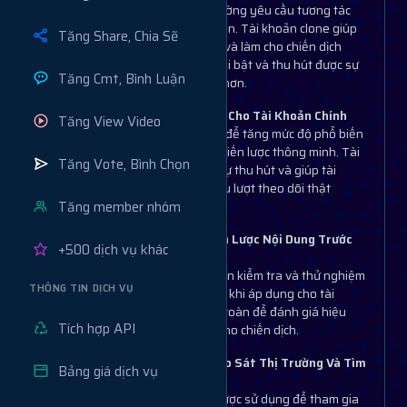
Các chiến dịch marketing thường yêu cầu tương tác
lớn để tạo hiệu ứng lan truyền. Tài khoản clone giúp
Tăng Share, Chia Sẽ
đẩy mạnh mức độ tương tác và làm cho chiến dịch
quảng bá của bạn trở nên nổi bật và thu hút được sự
Tăng Cmt, Bình Luận
chú ý của nhiều người dùng hơn.
Hỗ Trợ Tăng Follower Thật Cho Tài Khoản Chính
Tăng View Video
Sử dụng các tài khoản clone để tăng mức độ phổ biến
cho tài khoản chính là một chiến lược thông minh. Tài
Tăng Vote, Bình Chọn
khoản clone giúp tạo dựng sự thu hút và giúp tài
khoản chính nhận được nhiều lượt theo dõi thật
Tăng member nhóm
(follower) từ người dùng mới.
Kiểm Tra Thử Nghiệm Chiến Lược Nội Dung Trước
+500 dịch vụ khác
Khi Chính Thức Phát Hành
Tài khoản clone cho phép bạn kiểm tra và thử nghiệm
THÔNG TIN DỊCH VỤ
các chiến lược nội dung trước khi áp dụng cho tài
khoản chính. Đây là cách an toàn để đánh giá hiệu
Tích hợp API
quả nội dung và tối ưu hóa cho chiến dịch.
Hỗ Trợ Tối Đa Cho Việc Khảo Sát Thị Trường Và Tìm
Bảng giá dịch vụ
Hiểu Khán Giả Mục Tiêu
Các tài khoản clone có thể được sử dụng để tham gia