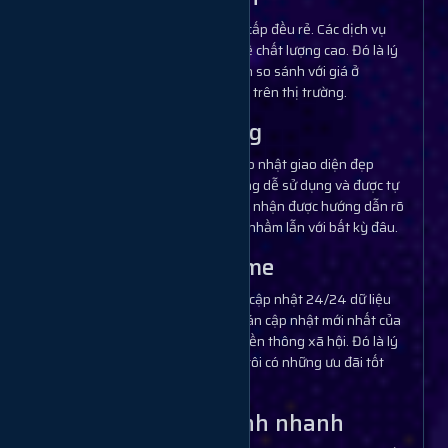
Các dịch vụ cung cấp đều rẻ. Các dịch vụ
được lọc theo tỷ lệ chất lượng cao. Đó là lý
do bạn không nên so sánh với giá ở
website nào khác trên thị trường.
Dễ sử dụng
Chúng tôi luôn cập nhật giao diện đẹp
nhất. Các tính năng dễ sử dụng và được tự
động hóa. Bạn sẽ nhận được hướng dẫn rõ
ràng và không bị nhầm lẫn với bất kỳ đâu.
Updata time
Hệ thống liên tục cập nhật 24/24 dữ liệu
theo các thuật toán cập nhật mới nhất của
các nền tảng truyền thông xã hội. Đó là lý
do tại sao chúng tôi có những ưu đãi tốt
nhất.
Hoàn thành nhanh