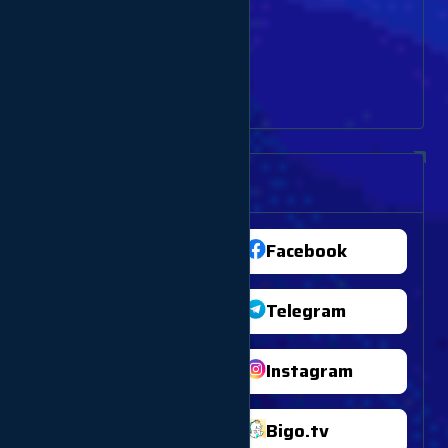
Dịch vụ khác
Dịch vụ Vote bình chọn
Thông tin dịch vụ
TikTok
Facebook
Youtube
Telegram
Twitter
Instagram
Shopee
Bigo.tv