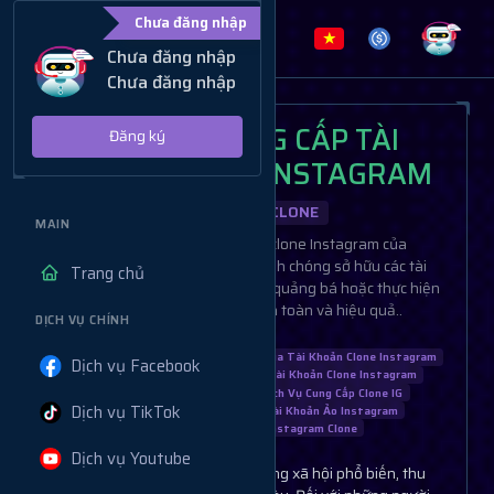
Chưa đăng nhập
Chưa đăng nhập
Chưa đăng nhập
DỊCH VỤ CUNG CẤP TÀI
Đăng ký
KHOẢN CLONE INSTAGRAM
DỊCH VỤ BÁN CLONE
MAIN
Dịch vụ cung cấp tài khoản clone Instagram của
Muabanview.vn giúp bạn nhanh chóng sở hữu các tài
Trang chủ
khoản để tăng tương tác, hỗ trợ quảng bá hoặc thực hiện
các chiến dịch marketing an toàn và hiệu quả..
DỊCH VỤ CHÍNH
Dịch Vụ Cung Cấp Clone Instagram
Mua Tài Khoản Clone Instagram
Dịch vụ Facebook
Dịch Vụ Clone Instagram Uy Tín
Tài Khoản Clone Instagram
Mua Clone Instagram Giá Rẻ
Dịch Vụ Cung Cấp Clone IG
Dịch vụ TikTok
Tăng Tương Tác Instagram
Tài Khoản Ảo Instagram
Dịch Vụ Clone IG
Mua Instagram Clone
Dịch vụ Youtube
Instagram là nền tảng truyền thông xã hội phổ biến, thu