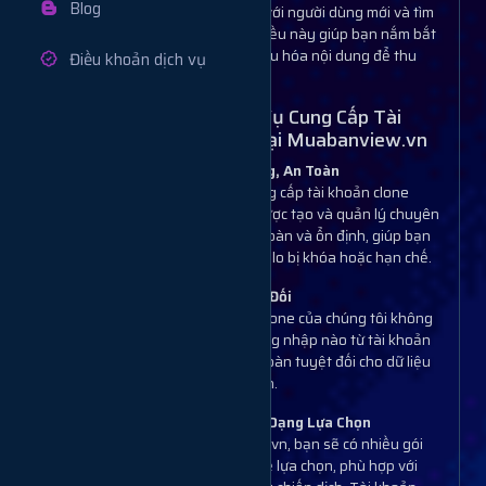
Blog
vào các khảo sát, tương tác với người dùng mới và tìm
hiểu thị hiếu của khán giả. Điều này giúp bạn nắm bắt
thông tin quan trọng và tối ưu hóa nội dung để thu
Điều khoản dịch vụ
hút đúng đối tượng.
Lợi Ích Khi Sử Dụng Dịch Vụ Cung Cấp Tài
Khoản Clone Instagram Tại Muabanview.vn
Tài Khoản Clone Chất Lượng, An Toàn
Muabanview.vn cam kết cung cấp tài khoản clone
Instagram chất lượng cao, được tạo và quản lý chuyên
nghiệp để đảm bảo tính an toàn và ổn định, giúp bạn
sử dụng tài khoản mà không lo bị khóa hoặc hạn chế.
An Toàn Và Bảo Mật Tuyệt Đối
Dịch vụ cung cấp tài khoản clone của chúng tôi không
yêu cầu bất kỳ thông tin đăng nhập nào từ tài khoản
chính của bạn, đảm bảo an toàn tuyệt đối cho dữ liệu
cá nhân và tài khoản của bạn.
Hiệu Quả Nhanh Chóng, Đa Dạng Lựa Chọn
Với dịch vụ của Muabanview.vn, bạn sẽ có nhiều gói
tài khoản clone Instagram để lựa chọn, phù hợp với