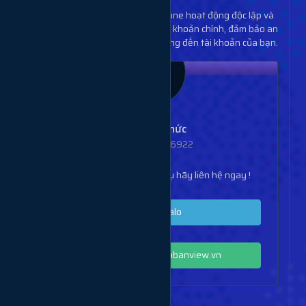
Không, các tài khoản clone hoạt động độc lập và
không liên quan đến tài khoản chính, đảm bảo an
toàn và không ảnh hưởng đến tài khoản của bạn.
Lê Công Thức
SĐT: 0932566922
Bạn đang cần tư vấn dịch vụ hãy liên hệ ngay !
Nhắn tin Zalo
Cộng đồng Zalo Muabanview.vn