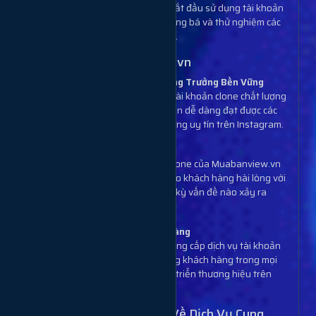
Bước 3
: Khách hàng có thể bắt đầu sử dụng tài khoản
clone để tăng tương tác, quảng bá và thử nghiệm các
chiến lược nội dung của mình.
Cam Kết Từ Muabanview.vn
Hiệu Quả Nhanh Chóng, Tăng Trưởng Bền Vững
Chúng tôi cam kết cung cấp tài khoản clone chất lượng
từ các tài khoản thật, giúp bạn dễ dàng đạt được các
mục tiêu tương tác và xây dựng uy tín trên Instagram.
Bảo Hành Tài Khoản Uy Tín
Dịch vụ cung cấp tài khoản clone của Muabanview.vn
có bảo hành rõ ràng, đảm bảo khách hàng hài lòng với
kết quả và hỗ trợ nếu có bất kỳ vấn đề nào xảy ra
trong quá trình sử dụng.
Đảm Bảo Hài Lòng Khách Hàng
Muabanview.vn không chỉ cung cấp dịch vụ tài khoản
clone mà còn đồng hành cùng khách hàng trong mọi
chiến dịch quảng bá và phát triển thương hiệu trên
Instagram.
Các Câu Hỏi Thường Gặp Về Dịch Vụ Cung