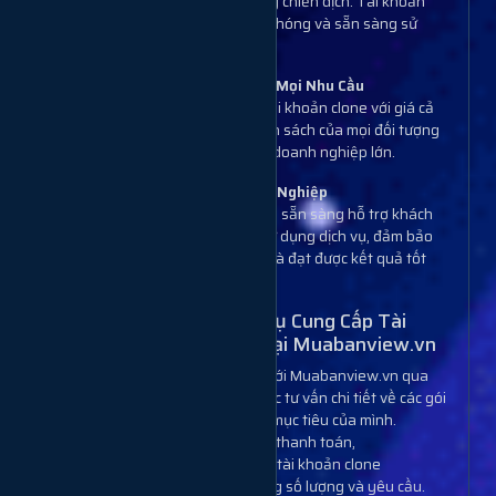
nhu cầu và mục tiêu của từng chiến dịch. Tài khoản
clone được cung cấp nhanh chóng và sẵn sàng sử
dụng ngay.
Giá Cả Hợp Lý, Phù Hợp Với Mọi Nhu Cầu
Chúng tôi cung cấp các gói tài khoản clone với giá cả
cạnh tranh, phù hợp với ngân sách của mọi đối tượng
khách hàng, từ cá nhân đến doanh nghiệp lớn.
Hỗ Trợ Tận Tình Và Chuyên Nghiệp
Đội ngũ Muabanview.vn luôn sẵn sàng hỗ trợ khách
hàng trong suốt quá trình sử dụng dịch vụ, đảm bảo
bạn có trải nghiệm hài lòng và đạt được kết quả tốt
nhất cho chiến dịch.
Quy Trình Sử Dụng Dịch Vụ Cung Cấp Tài
Khoản Clone Instagram Tại Muabanview.vn
Bước 1
: Khách hàng liên hệ với Muabanview.vn qua
website hoặc hotline để được tư vấn chi tiết về các gói
tài khoản clone phù hợp với mục tiêu của mình.
Bước 2
: Sau khi xác nhận và thanh toán,
Muabanview.vn sẽ cung cấp tài khoản clone
Instagram cho bạn theo đúng số lượng và yêu cầu.