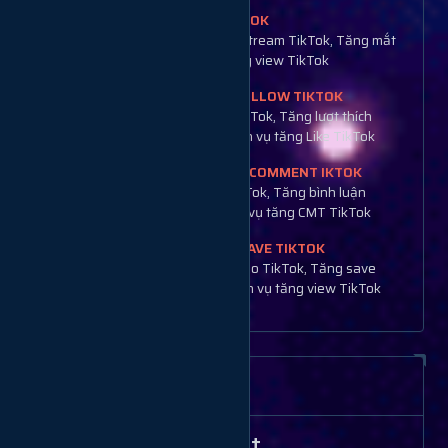
TĂNG MẮT LIVESTREAM TIKTOK
Tăng Mắt TikTok, Tăng view livestream TikTok, Tăng mắt
Live TikTok Việt Nam, Dịch vụ tăng view TikTok
TĂNG LIKE TIKTOK + TĂNG FOLLOW TIKTOK
Tăng Like TikTok, Tăng Follow TikTok, Tăng lượt thích
TikTok, Tăng theo dõi TikTok, Dịch vụ tăng Like TikTok
TĂNG SHARE TIKTOK + TĂNG COMMENT IKTOK
Tăng share TikTok, Tăng cmt TikTok, Tăng bình luận
TikTok, Tăng chia sẽ TikTok, Dịch vụ tăng CMT TikTok
TĂNG VIEW TIKTOK + TĂNG SAVE TIKTOK
Tăng view TikTok, Tăng view video TikTok, Tăng save
TikTok, Tăng lượt xem TikTok, Dịch vụ tăng view TikTok
Thông tin tính năng
Giá rẻ nhất